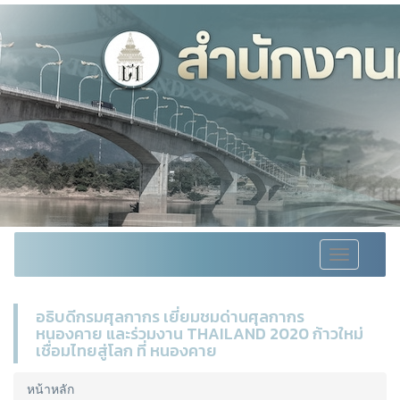
Toggle
navigation
อธิบดีกรมศุลกากร เยี่ยมชมด่านศุลกากร
หนองคาย และร่วมงาน THAILAND 2020 ก้าวใหม่
เชื่อมไทยสู่โลก ที่ หนองคาย
หน้าหลัก