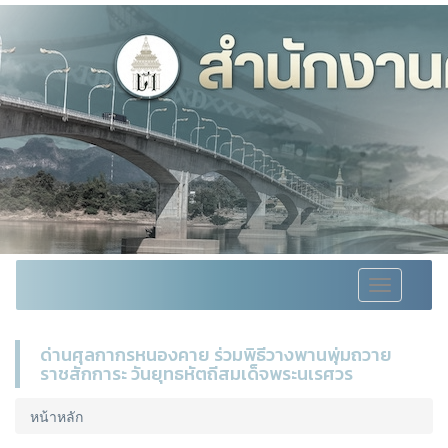
Toggle
navigation
ด่านศุลกากรหนองคาย ร่วมพิธีวางพานพุ่มถวาย
ราชสักการะ วันยุทธหัตถีสมเด็จพระนเรศวร
หน้าหลัก