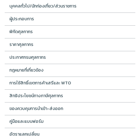
บุคคลทั่วไป/นักท่องเที่ยว/ส่วนราชการ
ผู้ประกอบการ
พิกัดศุลกากร
ราคาศุลกากร
ประกาศกรมศุลกากร
กฎหมายที่เกี่ยวข้อง
การใช้สิทธิ์เขตการค้าเสรีและ WTO
สิทธิประโยชน์ทางภาษีศุลกากร
ของควบคุมการนำเข้า-ส่งออก
คู่มือและแบบฟอร์ม
อัตราแลกเปลี่ยน